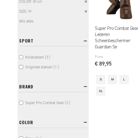
Remove
COLOR
Bruin
Item
This
Remove
SIZE
M
Item
This
Wis alles
Item
Super Pro Combat Gea
Lederen
SPORT
Scheenbeschermer
Guardian Se
From
items
Kickboksen
3
€ 89,95
item
Origineel boksen
1
S
M
L
BRAND
XL
items
Super Pro Combat Gear
3
COLOR