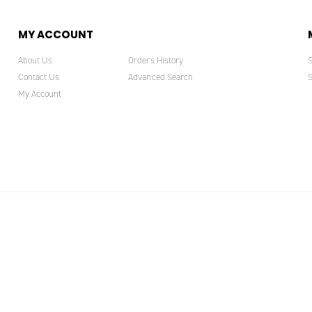
MY ACCOUNT
About Us
Orders History
Contact Us
Advanced Search
My Account