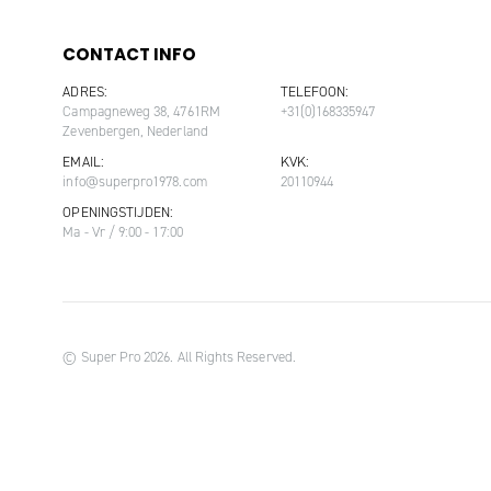
CONTACT INFO
ADRES:
TELEFOON:
Campagneweg 38, 4761RM
+31(0)168335947
Zevenbergen, Nederland
EMAIL:
KVK:
info@superpro1978.com
20110944
OPENINGSTIJDEN:
Ma - Vr / 9:00 - 17:00
© Super Pro 2026. All Rights Reserved.