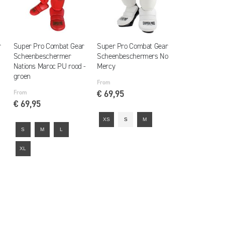
r
Super Pro Combat Gear
Super Pro Combat Gear
Scheenbeschermer
Scheenbeschermers No
Nations Maroc PU rood -
Mercy
groen
From
From
€ 69,95
€ 69,95
XS
S
M
S
M
L
XL