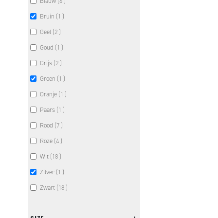
items
Blauw
6
item
Bruin
1
items
Geel
2
item
Goud
1
items
Grijs
2
item
Groen
1
item
Oranje
1
item
Paars
1
items
Rood
7
items
Roze
4
items
Wit
18
item
Zilver
1
items
Zwart
18