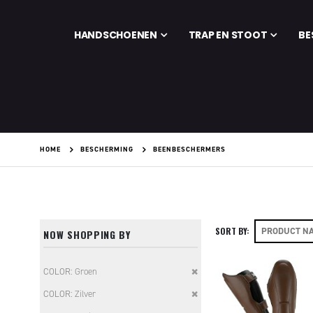
HANDSCHOENEN
TRAP EN STOOT
BE
HOME
BESCHERMING
BEENBESCHERMERS
SORT BY
NOW SHOPPING BY
Remove
COLOR
Groen
This
Remove
COLOR
Zilver
Item
This