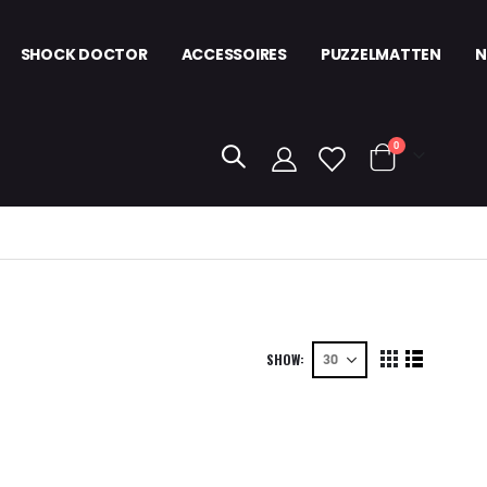
SHOCK DOCTOR
ACCESSOIRES
PUZZELMATTEN
N
items
0
kar
SHOW
View
Grid
List
as