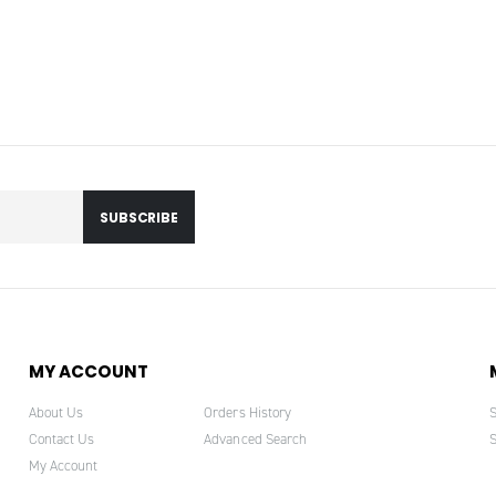
SUBSCRIBE
MY ACCOUNT
About Us
Orders History
Contact Us
Advanced Search
My Account