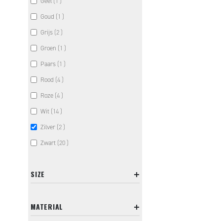
item
Geel
1
item
Goud
1
items
Grijs
2
item
Groen
1
item
Paars
1
items
Rood
4
items
Roze
4
items
Wit
14
items
Zilver
2
items
Zwart
20
SIZE
MATERIAL