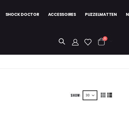
SHOCK DOCTOR
ACCESSOIRES
PUZZELMATTEN
N
items
0
kar
SHOW
View
Grid
List
as