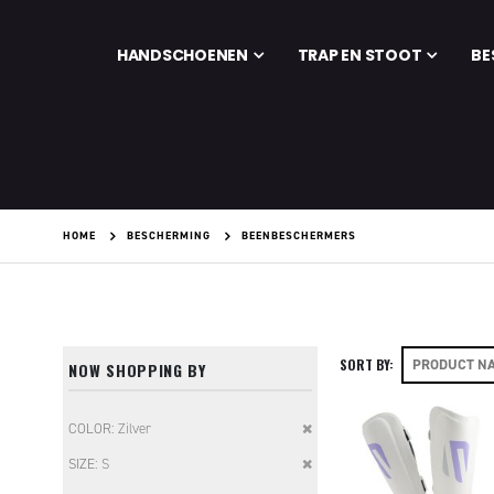
HANDSCHOENEN
TRAP EN STOOT
BE
HOME
BESCHERMING
BEENBESCHERMERS
SORT BY
NOW SHOPPING BY
Remove
COLOR
Zilver
This
Remove
SIZE
S
Item
This