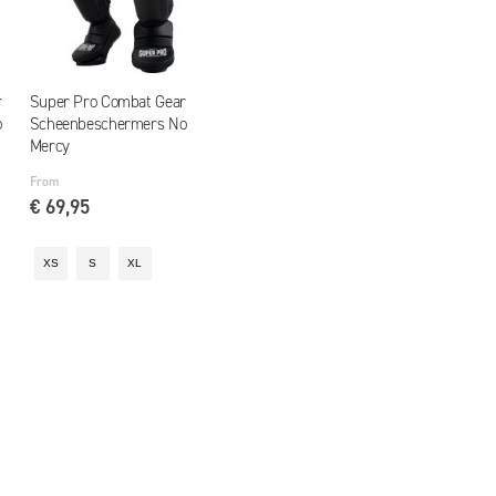
r
Super Pro Combat Gear
o
Scheenbeschermers No
Mercy
From
€ 69,95
XS
S
XL