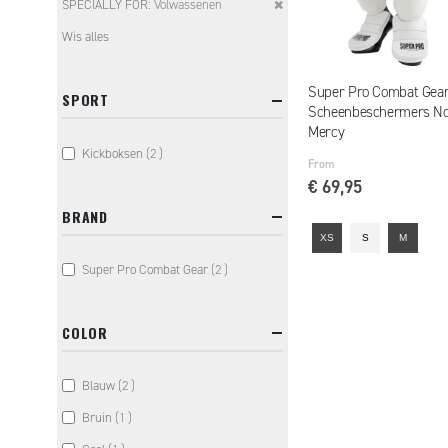
Remove
SPECIALLY FOR
Volwassenen
Item
This
Wis alles
Item
Super Pro Combat Gea
SPORT
Scheenbeschermers N
Mercy
items
Kickboksen
2
From
€ 69,95
BRAND
XS
S
M
items
Super Pro Combat Gear
2
COLOR
items
Blauw
2
item
Bruin
1