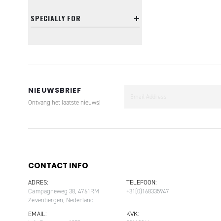
SPECIALLY FOR
NIEUWSBRIEF
Ontvang het laatste nieuws!
CONTACT INFO
ADRES:
TELEFOON:
Campagneweg 38, 4761RM
+31(0)168335947
Zevenbergen, Nederland
EMAIL:
KVK: