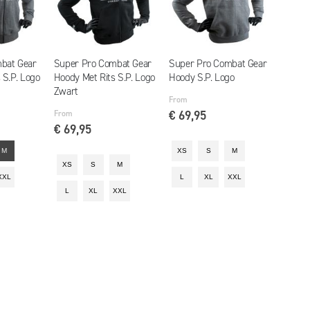
bat Gear
Super Pro Combat Gear
Super Pro Combat Gear
 S.P. Logo
Hoody Met Rits S.P. Logo
Hoody S.P. Logo
Zwart
From
From
€ 69,95
€ 69,95
M
XS
S
M
XS
S
M
XXL
L
XL
XXL
L
XL
XXL