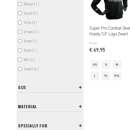
item
Blauw
1
items
Goud
2
items
Grijs
3
Super Pro Combat Gea
item
Groen
1
Hoody S.P. Logo Zwart
item
Rood
1
From
€ 69,95
item
Roze
1
items
Wit
4
XS
S
M
items
Zwart
4
L
XL
XXL
SIZE
MATERIAL
SPECIALLY FOR