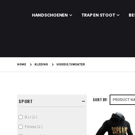
HANDSCHOENEN
TRAP EN STOOT
BE
HOME
KLEDING
HOODIE/SWEATER
SORT BY
SPORT
items
BJJ
4
items
Fitness
4