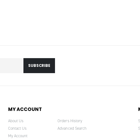
SUBSCRIBE
MY ACCOUNT
About Us
Orders History
Contact Us
Advanced Search
My Account