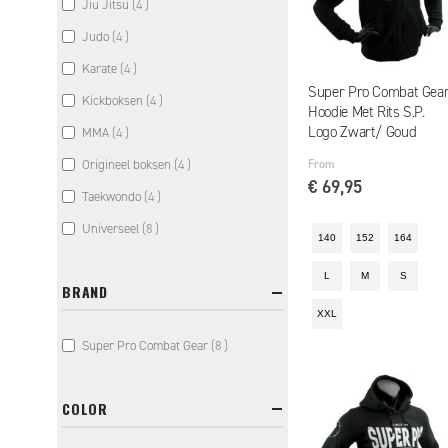
items
Jiu Jitsu
4
items
Judo
4
items
Karate
4
Super Pro Combat Gea
items
Kickboksen
4
Hoodie Met Rits S.P.
Logo Zwart/ Goud
items
MMA
4
From
items
Origineel boksen
4
€ 69,95
items
Taekwondo
4
items
Universeel
8
140
152
164
L
M
S
BRAND
XXL
items
Super Pro Combat Gear
8
COLOR