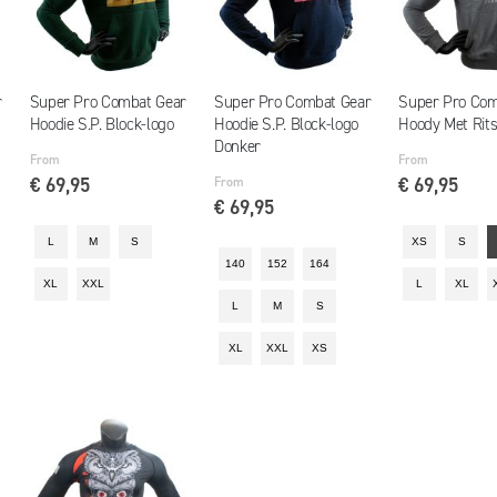
r
Super Pro Combat Gear
Super Pro Combat Gear
Super Pro Com
Hoodie S.P. Block-logo
Hoodie S.P. Block-logo
Hoody Met Rits
Donker
From
From
€ 69,95
From
€ 69,95
€ 69,95
L
M
S
XS
S
140
152
164
XL
XXL
L
XL
L
M
S
XL
XXL
XS