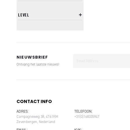
LEVEL
NIEUWSBRIEF
Ontvang het laatste nieuws!
CONTACT INFO
ADRES:
TELEFOON:
Campagneweg 38, 4761RM
+31(0)168335947
Zevenbergen, Nederland
EMAIL:
KVK: