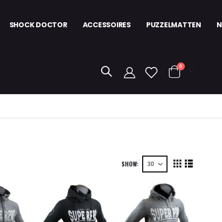
SHOCK DOCTOR
ACCESSOIRES
PUZZELMATTEN
N
items
0
kar
SHOW
View
Grid
List
as