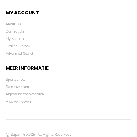
MY ACCOUNT
About Us
Contact Us
My Account
Orders History
Advanced Search
MEER INFORMATIE
Sportscholen
Samenwerken
Algemene Voorwaarden
Rico Verhoeven
© Super Pro 2026. All Rights Reserved.