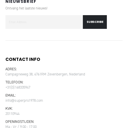
NIEUWSBRIEF
Ontvang het laatste nieuws!
SUBSCRIBE
CONTACT INFO
ADRES:
Campagneweg 38, 4761RM Zevenbergen, Nederland
TELEFOON:
+31(0)168335947
EMAIL:
info@superpro1978.com
KVK:
20110944
OPENINGSTIJDEN:
Ma - Vr / 9:00 - 17:00