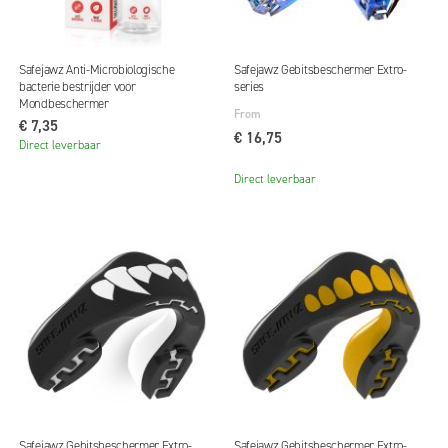
Safejawz Anti-Microbiologische
Safejawz Gebitsbeschermer Extro-
bacterie bestrijder voor
series
Mondbeschermer
From
€ 7,35
€ 16,75
Direct leverbaar
Direct leverbaar
Safejawz Gebitsbeschermer Extro-
Safejawz Gebitsbeschermer Extro-