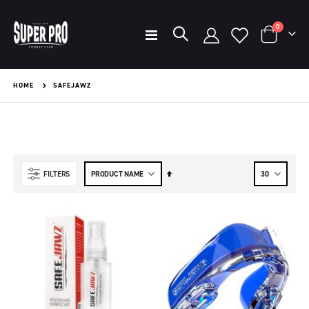
items
0
Toggle
kar
Nav
HOME
SAFEJAWZ
Set
FILTERS
Descending
Direction